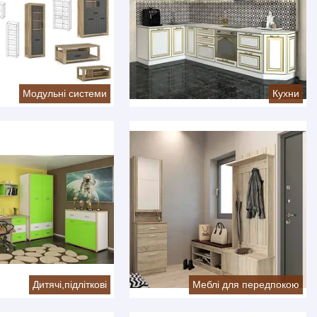
Модульні системи
Кухни
Дитячі,підліткові
Меблі для передпокою