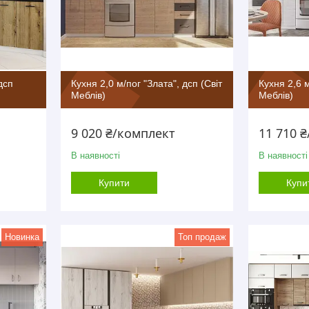
дсп
Кухня 2,0 м/пог "Злата", дсп (Світ
Кухня 2,6 м
Меблів)
Меблів)
9 020 ₴/комплект
11 710 
В наявності
В наявності
Купити
Купи
Новинка
Топ продаж