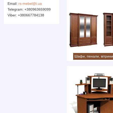
rs-mebel@i.ua
+380963659099
+380667784138
Шафи, пенали, вітрини