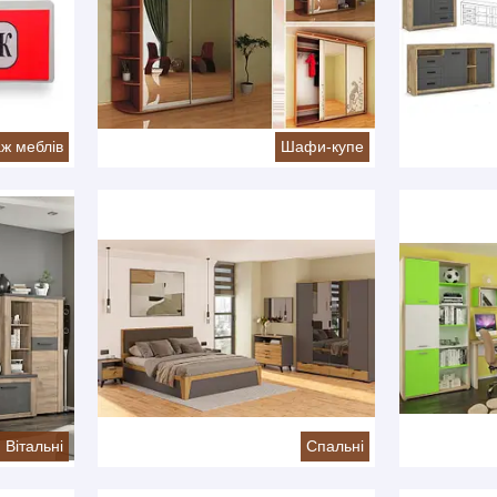
ж меблів
Шафи-купе
Вітальні
Спальні