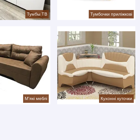
Тумбы ТВ
Тумбочки приліжкові
М'які меблі
Кухонні куточки