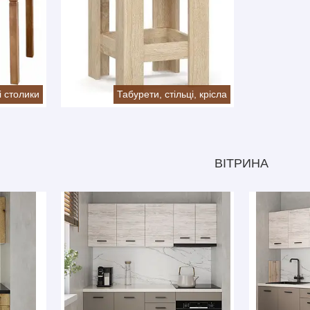
і столики
Табурети, стільці, крісла
ВІТРИНА