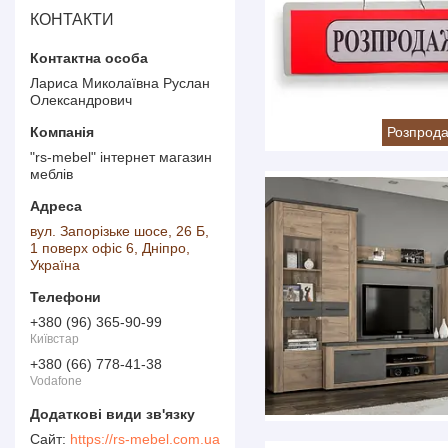
КОНТАКТИ
Лариса Миколаївна Руслан
Олександрович
Розпрода
"rs-mebel" інтернет магазин
меблів
вул. Запорізьке шосе, 26 Б,
1 поверх офіс 6, Дніпро,
Україна
+380 (96) 365-90-99
Київстар
+380 (66) 778-41-38
Vodafone
https://rs-mebel.com.ua