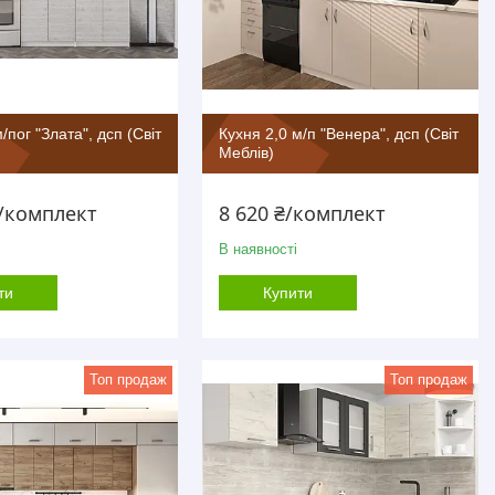
/пог "Злата", дсп (Світ
Кухня 2,0 м/п "Венера", дсп (Світ
Меблів)
₴/комплект
8 620 ₴/комплект
В наявності
ти
Купити
Топ продаж
Топ продаж