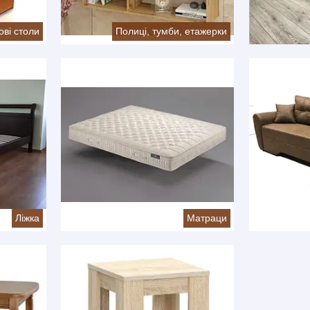
ові столи
Полиці, тумби, етажерки
Ліжка
Матраци