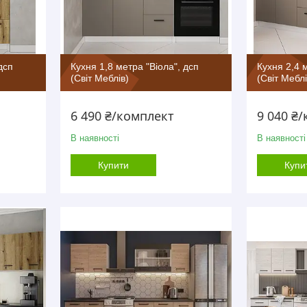
дсп
Кухня 1,8 метра "Віола", дсп
Кухня 2,4 
(Світ Меблів)
(Світ Меблі
6 490 ₴/комплект
9 040 ₴
В наявності
В наявності
Купити
Купи