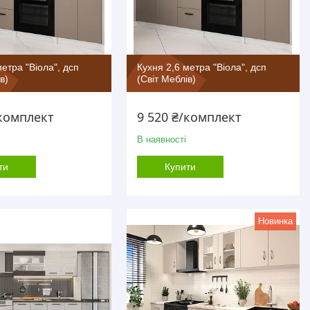
метра "Віола", дсп
Кухня 2,6 метра "Віола", дсп
в)
(Світ Меблів)
/комплект
9 520 ₴/комплект
В наявності
ти
Купити
Новинка