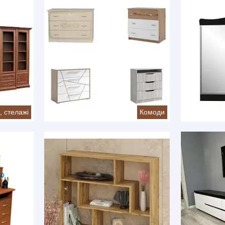
, стелажі
Комоди