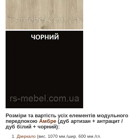
Розміри та вартість усіх елементів модульного
передпокою
Амбре
(дуб артизан + антрацит /
дуб білий + чорний):
Дзеркало
(вис. 1070 мм./шир. 600 мм./гл.