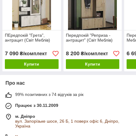
ПЕредпокій "Грета",
Передпокій "Реприза -
Пере
антрацит (Світ Меблів)
антрацит" (Світ Меблів)
Мебл
7 090
8 200
6 6
₴/комплект
₴/комплект
Купити
Купити
Про нас
99% позитивних з 74 відгуків за рік
Працює з 30.11.2009
м. Дніпро
вул. Запорізьке шосе, 26 Б, 1 поверх офіс 6, Дніпро,
Україна