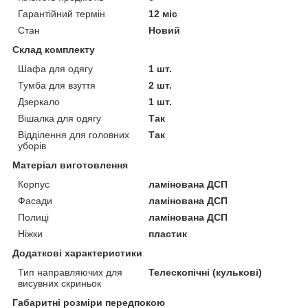
Гарантійний термін
12 міс
Стан
Новий
Склад комплекту
Шафа для одягу
1 шт.
Тумба для взуття
2 шт.
Дзеркало
1 шт.
Вішалка для одягу
Так
Відділення для головних
Так
уборів
Матеріал виготовлення
Корпус
ламінована ДСП
Фасади
ламінована ДСП
Полиці
ламінована ДСП
Ніжки
пластик
Додаткові характеристики
Тип направляючих для
Телескопічні (кулькові)
висувних скриньок
Габаритні розміри передпокою