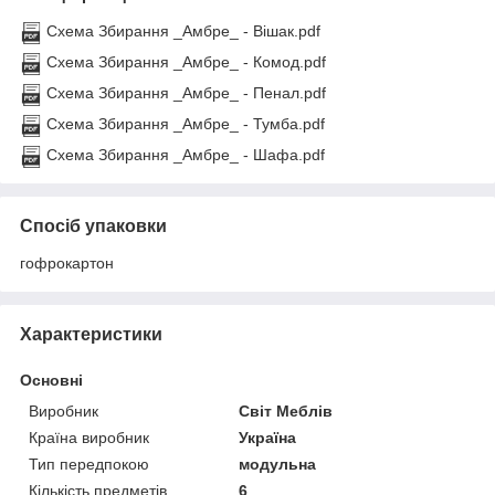
Схема Збирання _Амбре_ - Вішак.pdf
Схема Збирання _Амбре_ - Комод.pdf
Схема Збирання _Амбре_ - Пенал.pdf
Схема Збирання _Амбре_ - Тумба.pdf
Схема Збирання _Амбре_ - Шафа.pdf
Спосіб упаковки
гофрокартон
Характеристики
Основні
Виробник
Світ Меблів
Країна виробник
Україна
Тип передпокою
модульна
Кількість предметів
6