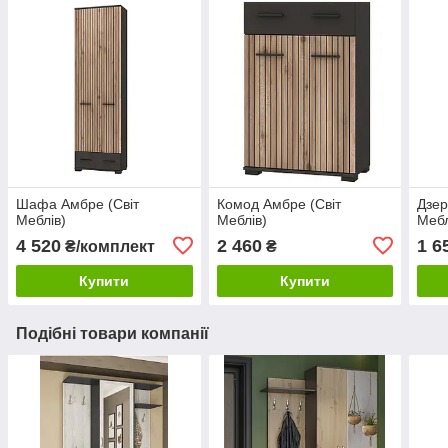
Шафа Амбре (Світ
Комод Амбре (Світ
Дзер
Меблів)
Меблів)
Мебл
4 520
2 460
1 6
₴/комплект
₴
Купити
Купити
Подібні товари компанії