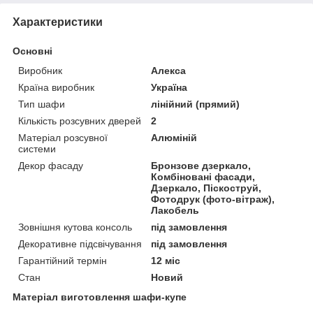
Характеристики
Основні
Виробник
Алекса
Країна виробник
Україна
Тип шафи
лінійний (прямий)
Кількість розсувних дверей
2
Матеріал розсувної
Алюміній
системи
Декор фасаду
Бронзове дзеркало,
Комбіновані фасади,
Дзеркало, Піскоструй,
Фотодрук (фото-вітраж),
Лакобель
Зовнішня кутова консоль
під замовлення
Декоративне підсвічування
під замовлення
Гарантійний термін
12 міс
Стан
Новий
Матеріал виготовлення шафи-купе