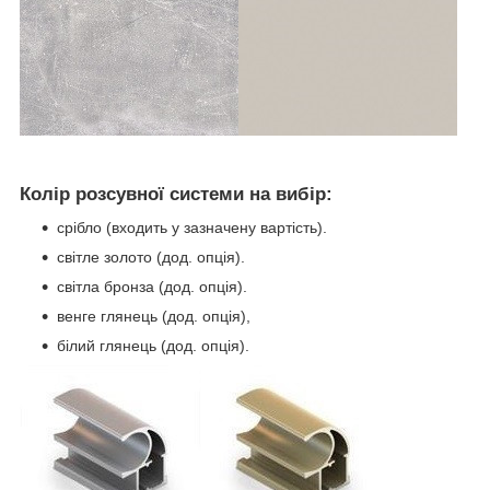
Колір розсувної системи на вибір:
срібло (входить у зазначену вартість).
світле золото (дод. опція).
світла бронза (дод. опція).
венге глянець (дод. опція),
білий глянець (дод. опція).