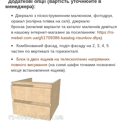
Додаткові опції (вартість уточнюйте в
менеджера):
Дзеркало з піскоструминним малюнком, фотодрук,
оракал (колірна плівка на склі), дзеркало
бронза (можливі варіанти та каталог малюнків дивіться
в нашому інтернет-магазині за посиланням:
https://rs-
mebel.com.ua/g51709386-katalog-risunkov-dlya
).
Комбінований фасад, поділ фасаду на 2, 3, 4, 5
частин по вертикалі та горизонталі.
Блок із двох ящиків на телескопічних напрямних
повного висування
(на схемі шафи точками позначені
місця встановлення ящиків).