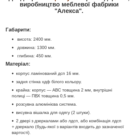
виробництво меблевої фабрики
"Алекса".
Габарити:
висота: 2400 мм.
довжина: 1300 мм.
глибина: 450 мм.
Матеріал:
корпус ламінований дсп 16 мм.
задня стінка хдф білого кольору.
крайка: корпус — АВС товщина 2 мм, внутрішні
полиці — ПВХ товщина 0,5 мм.
розсувна алюмінієва система.
висувна вішалка для одягу (2 штуки).
2 двері з дзеркалами або лдсп, або комбінація лдсп
+ дзеркало (будь-якої з варіантів входить до зазначеної
вартості).