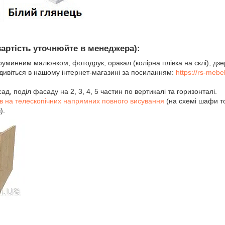
вартість уточнюйте в менеджера):
труминним малюнком, фотодрук, оракал (колірна плівка на склі), дз
 дивіться в нашому інтернет-магазині за посиланням:
https://rs-meb
, поділ фасаду на 2, 3, 4, 5 частин по вертикалі та горизонталі.
ів на телескопічних напрямних повного висування
(на схемі шафи т
).