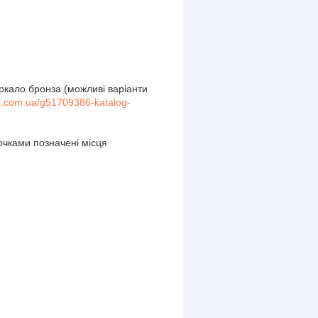
еркало бронза (можливі варіанти
el.com.ua/g51709386-katalog-
очками позначені місця