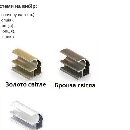
стеми на вибір:
азначену вартість).
 опція).
 опція).
. опція),
 опція).