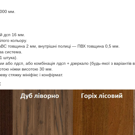
000 мм.
й дсп 16 мм.
ілого кольору.
АВС товщина 2 мм, внутрішні полиці — ПВХ товщина 0,5 мм.
ва система.
1 штука).
ми або лдсп, або комбінація лдсп + дзеркало (будь-якої з варіантів в
сотою ніжки висотою 30 мм.
ву стяжку мініфікс і конфірмат.
: