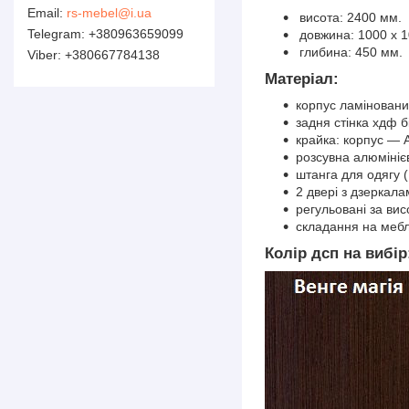
rs-mebel@i.ua
висота: 2400 мм.
+380963659099
довжина: 1000 х 1
глибина: 450 мм.
+380667784138
Матеріал:
корпус ламіновани
задня стінка хдф б
крайка: корпус — 
розсувна алюмініє
штанга для одягу (
2 двері з дзеркала
регульовані за ви
складання на мебле
Колір дсп на вибір