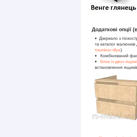
Додаткові опції (
Дзеркало з піскос
та каталог малюнків
risunkov-dlya
).
Комбінований фасад
Блок із двох ящик
встановлення ящиків