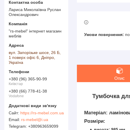
Лариса Миколаївна Руслан
Олександрович
"rs-mebel" інтернет магазин
по
меблів
вул. Запорізьке шосе, 26 Б,
1 поверх офіс 6, Дніпро,
Україна
Опис
+380 (96) 365-90-99
Київстар
+380 (66) 778-41-38
Тумбочка дл
Vodafone
Матеріал:
ламінова
https://rs-mebel.com.ua
rs-mebel@i.ua
Розміри:
+380963659099
висота: 985 мм.