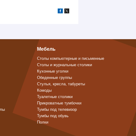
Мебель
Столы компьютерные и письменные
Столы и журнальные столики
Кухонные уголки
Обеденные группы
Стулья, кресла, табуреты
Комоды
Туалетные столики
Прикроватные тумбочки
алы
Тумбы под телевизор
Тумбы под обувь
Полки