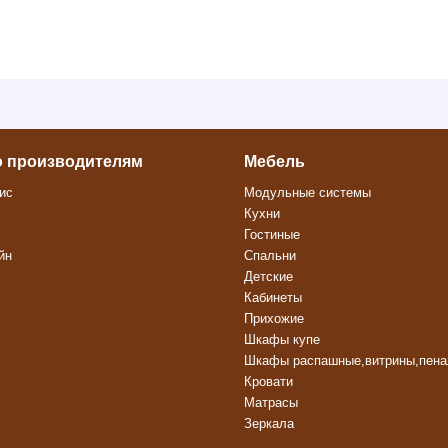
о производителям
Мебель
ис
Модульные системы
Кухни
Гостиные
йн
Спальни
Детские
Кабинеты
Прихожие
Шкафы купе
Шкафы распашные,витрины,пен
Кровати
Матрасы
Зеркала