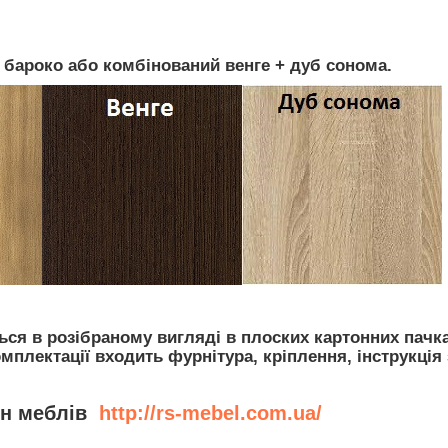
б бароко або комбінований венге + дуб сонома.
ся в розібраному вигляді в плоских картонних пачк
плектації входить фурнітура, кріплення, інструкція 
ин меблів
http://rs-mebel.com.ua/