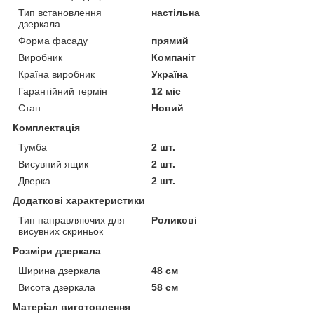
Тип встановлення
настільна
дзеркала
Форма фасаду
прямий
Виробник
Компаніт
Країна виробник
Україна
Гарантійний термін
12 міс
Стан
Новий
Комплектація
Тумба
2 шт.
Висувний ящик
2 шт.
Дверка
2 шт.
Додаткові характеристики
Тип направляючих для
Роликові
висувних скриньок
Розміри дзеркала
Ширина дзеркала
48 см
Висота дзеркала
58 см
Матеріал виготовлення