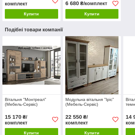
6 680
₴/комплект
комплект
Купити
Купити
Подібні товари компанії
Вітальня "Монтреал"
Модульна вітальня "Іріс"
Віта
(Мебель-Сервіс)
(Мебель-Сервіс)
темн
15 170
22 550
14 
₴/
₴/
комплект
комплект
ком
Купити
Купити