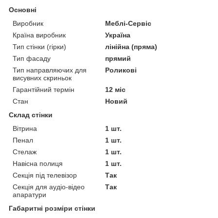
Основні
Виробник
Меблі-Сервіс
Країна виробник
Україна
Тип стінки (гірки)
лінійна (пряма)
Тип фасаду
прямий
Тип направляючих для
Роликові
висувних скриньок
Гарантійний термін
12 міс
Стан
Новий
Склад стінки
Вітрина
1 шт.
Пенал
1 шт.
Стелаж
1 шт.
Навісна полиця
1 шт.
Секція під телевізор
Так
Секція для аудіо-відео
Так
апаратури
Габаритні розміри стінки