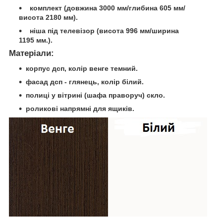
комплект (довжина 3000 мм/глибина 605 мм/
висота 2180 мм).
ніша під телевізор (висота 996 мм/ширина
1195 мм.).
Матеріали:
корпус дсп, колір венге темний.
фасад дсп - глянець, колір білий.
полиці у вітрині (шафа праворуч) скло.
роликові напрямні для ящиків.