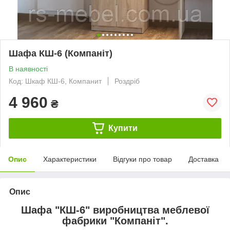
Шафа КШ-6 (Компаніт)
В наявності
Код: Шкаф КШ-6, Компанит
Роздріб
4 960
₴
Купити
Опис
Характеристики
Відгуки про товар
Доставка
Опис
Шафа "КШ-6" виробництва меблевої
фабрики "Компаніт".