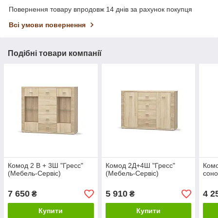
Повернення товару впродовж 14 днів за рахунок покупця
Всі умови повернення
Подібні товари компанії
Комод 2 В + 3Ш "Гресс"
Комод 2Д+4Ш "Гресс"
Комо
(Мебель-Сервіс)
(Мебель-Сервіс)
соно
7 650
5 910
4 2
₴
₴
Купити
Купити