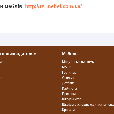
ин меблів
http://rs-mebel.com.ua/
о производителям
Мебель
ис
Модульные системы
Кухни
Гостиные
йн
Спальни
Детские
Кабинеты
Прихожие
Шкафы купе
Шкафы распашные,витрины,пен
Кровати