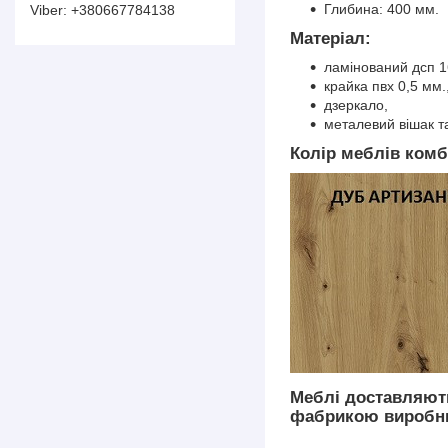
Глибина: 400 мм.
+380667784138
Матеріал:
ламінований дсп 1
крайка пвх 0,5 мм.
дзеркало,
металевий вішак та
Колір меблів комб
Меблі доставляють
фабрикою виробник