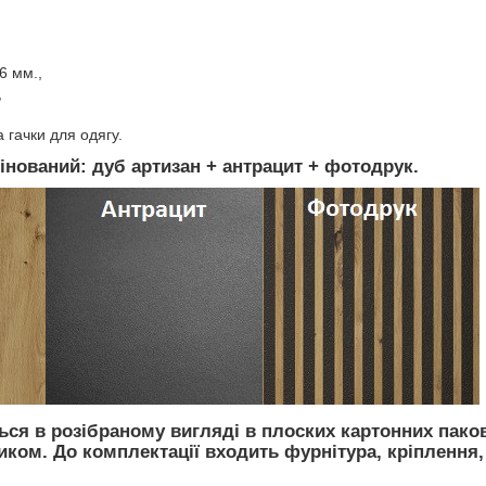
6 мм.,
,
 гачки для одягу.
інований: дуб артизан + антрацит + фотодрук.
ся в розібраному вигляді в плоских картонних пако
ом. До комплектації входить фурнітура, кріплення, 