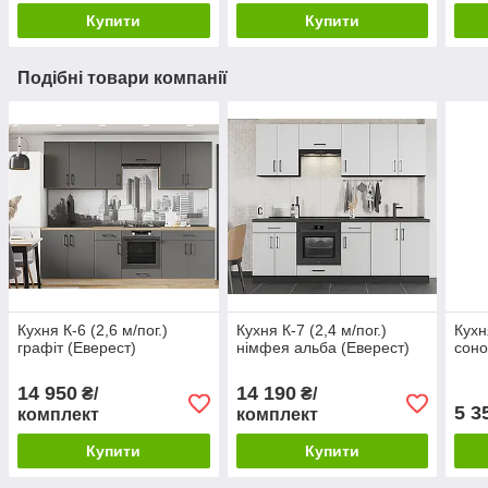
Купити
Купити
Подібні товари компанії
Кухня К-6 (2,6 м/пог.)
Кухня К-7 (2,4 м/пог.)
Кухн
графіт (Еверест)
німфея альба (Еверест)
соно
14 950
14 190
₴/
₴/
5 3
комплект
комплект
Купити
Купити