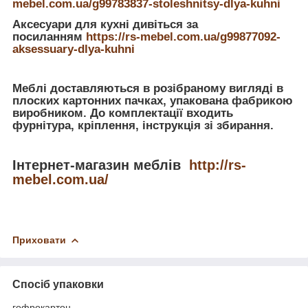
mebel.com.ua/g99783837-stoleshnitsy-dlya-kuhni
Аксесуари для кухні дивіться за
посиланням
https://rs-mebel.com.ua/g99877092-
aksessuary-dlya-kuhni
Меблі доставляються в розібраному вигляді в
плоских картонних пачках, упакована фабрикою
виробником. До комплектації входить
фурнітура, кріплення, інструкція зі збирання.
Інтернет-магазин меблів
http://rs-
mebel.com.ua/
Приховати
Спосіб упаковки
гофрокартон