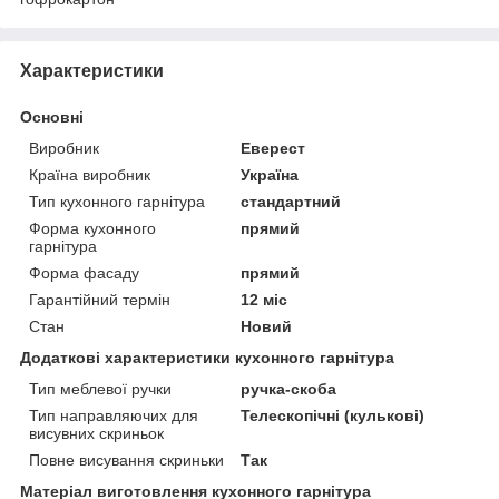
Характеристики
Основні
Виробник
Еверест
Країна виробник
Україна
Тип кухонного гарнітура
стандартний
Форма кухонного
прямий
гарнітура
Форма фасаду
прямий
Гарантійний термін
12 міс
Стан
Новий
Додаткові характеристики кухонного гарнітура
Тип меблевої ручки
ручка-скоба
Тип направляючих для
Телескопічні (кулькові)
висувних скриньок
Повне висування скриньки
Так
Матеріал виготовлення кухонного гарнітура