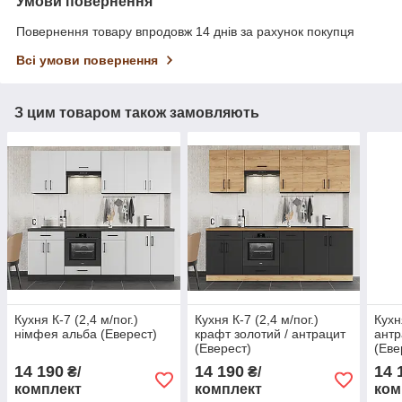
Умови повернення
Повернення товару впродовж 14 днів за рахунок покупця
Всі умови повернення
З цим товаром також замовляють
Кухня К-7 (2,4 м/пог.)
Кухня К-7 (2,4 м/пог.)
Кухн
німфея альба (Еверест)
крафт золотий / антрацит
антр
(Еверест)
(Еве
14 190
14 190
14 
₴/
₴/
комплект
комплект
ком