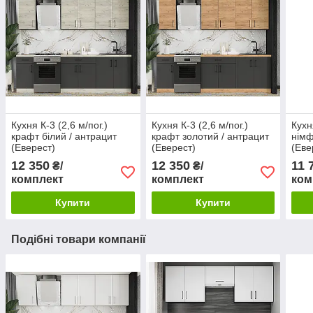
Кухня К-3 (2,6 м/пог.)
Кухня К-3 (2,6 м/пог.)
Кухн
крафт білий / антрацит
крафт золотий / антрацит
німф
(Еверест)
(Еверест)
(Еве
12 350
12 350
11 
₴/
₴/
комплект
комплект
ком
Купити
Купити
Подібні товари компанії