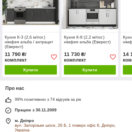
Кухня К-3 (2,6 м/пог.)
Кухня К-8 (2,2 м/пог.)
Кухн
німфея альба / антрацит
німфея альба (Еверест)
німф
(Еверест)
11 790
11 730
14 
₴/
₴/
комплект
комплект
ком
Купити
Купити
Про нас
99% позитивних з 74 відгуків за рік
Працює з 30.11.2009
м. Дніпро
вул. Запорізьке шосе, 26 Б, 1 поверх офіс 6, Дніпро,
Україна