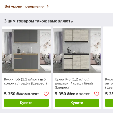
Всі умови повернення
З цим товаром також замовляють
Кухня К-5 (1,2 м/пог.) дуб
Кухня К-5 (1,2 м/пог.)
Кухн
сонома / графіт (Еверест)
антрацит / крафт білий
антр
(Еверест)
(Еве
5 350
5 350
5 3
₴/комплект
₴/комплект
Купити
Купити