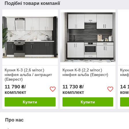
Подібні товари компанії
Кухня К-3 (2,6 м/пог.)
Кухня К-8 (2,2 м/пог.)
Кухн
німфея альба / антрацит
німфея альба (Еверест)
німф
(Еверест)
11 790
11 730
14 
₴/
₴/
комплект
комплект
ком
Купити
Купити
Про нас