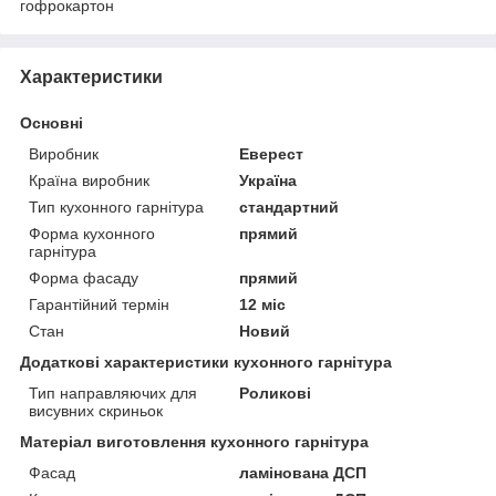
гофрокартон
Характеристики
Основні
Виробник
Еверест
Країна виробник
Україна
Тип кухонного гарнітура
стандартний
Форма кухонного
прямий
гарнітура
Форма фасаду
прямий
Гарантійний термін
12 міс
Стан
Новий
Додаткові характеристики кухонного гарнітура
Тип направляючих для
Роликові
висувних скриньок
Матеріал виготовлення кухонного гарнітура
Фасад
ламінована ДСП