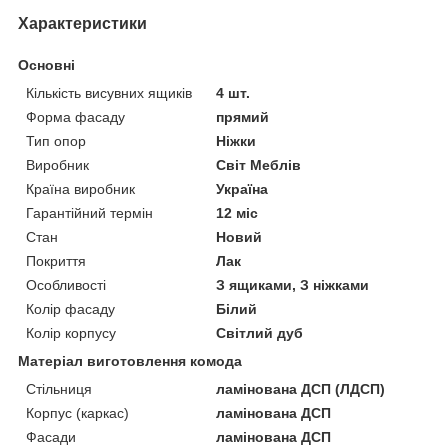
Характеристики
Основні
Кількість висувних ящиків
4 шт.
Форма фасаду
прямий
Тип опор
Ніжки
Виробник
Світ Меблів
Країна виробник
Україна
Гарантійний термін
12 міс
Стан
Новий
Покриття
Лак
Особливості
З ящиками, З ніжками
Колір фасаду
Білий
Колір корпусу
Світлий дуб
Матеріал виготовлення комода
Стільниця
ламінована ДСП (ЛДСП)
Корпус (каркас)
ламінована ДСП
Фасади
ламінована ДСП