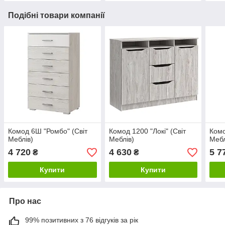
Подібні товари компанії
Комод 6Ш "Ромбо" (Світ
Комод 1200 "Локі" (Світ
Комо
Меблів)
Меблів)
Мебл
4 720
4 630
5 7
₴
₴
Купити
Купити
Про нас
99% позитивних з 76 відгуків за рік