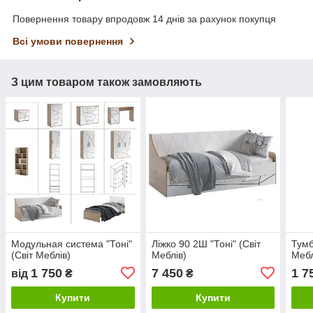
Повернення товару впродовж 14 днів за рахунок покупця
Всі умови повернення
З цим товаром також замовляють
Модульная система "Тоні"
Ліжко 90 2Ш "Тоні" (Світ
Тумб
(Світ Меблів)
Меблів)
Мебл
1 750
7 450
1 7
від
₴
₴
Купити
Купити