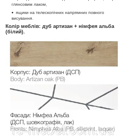
глянсовим лаком,
ящики на телескопічних напрямних повного
висування.
Колір меблів: дуб артизан + німфея альба
(білий).