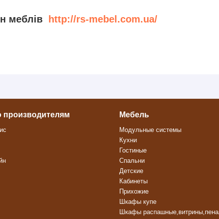
ин меблів
http://rs-mebel.com.ua/
о производителям
Мебель
ис
Модульные системы
Кухни
Гостиные
йн
Спальни
Детские
Кабинеты
Прихожие
Шкафы купе
Шкафы распашные,витрины,пен