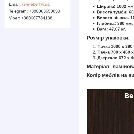
rs-mebel@i.ua
Ширина: 1002 мм
+380963659099
Висота тумби: 66
Висота вішака: 1
+380667784138
Глибина: 380 мм.
Вага: 47,67 кг.
Розмір упаковки:
Пачка 1000 х 380 х
Пачка 700 х 460 х 
Дзеркало 672 х 44
Матеріал: ламінов
Колір меблів на ви