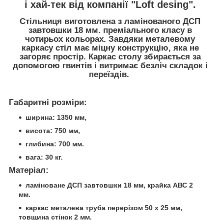
і хай-тек від компанії "Loft desing".
Стільниця виготовлена з ламінованого ДСП
завтовшки 18 мм. преміального класу в
чотирьох кольорах.
Завдяки металевому
каркасу стіл має міцну конструкцію, яка не
загоряє простір. Каркас столу збирається за
допомогою гвинтів і витримає безліч складок і
переїздів.
Габаритні розміри:
ширина: 1350 мм,
висота: 750 мм,
глибина: 700 мм.
вага: 30 кг.
Матеріал:
ламіноване ДСП завтовшки 18 мм, крайка АВС 2
мм.
каркас металева труба перерізом 50 х 25 мм,
товщина стінок 2 мм.