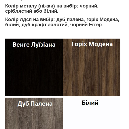
Колір металу (ніжки) на вибір: чорний,
сріблястий або білий.
Колір лдсп на вибір:
дуб палена, горіх Модена,
білий, дуб крафт золотий, чорний Еггер.