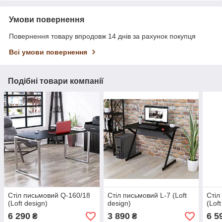
Умови повернення
Повернення товару впродовж 14 днів за рахунок покупця
Всі умови повернення
Подібні товари компанії
Стіл письмовий Q-160/18
Стіл письмовий L-7 (Loft
Стіл
(Loft design)
design)
(Lof
6 290
3 890
6 5
₴
₴