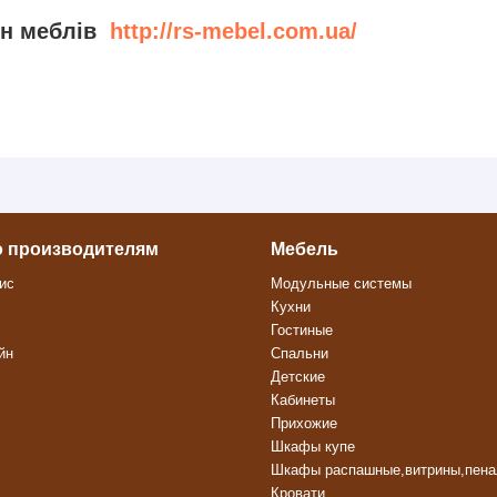
ин меблів
http://rs-mebel.com.ua/
о производителям
Мебель
ис
Модульные системы
Кухни
Гостиные
йн
Спальни
Детские
Кабинеты
Прихожие
Шкафы купе
Шкафы распашные,витрины,пен
Кровати