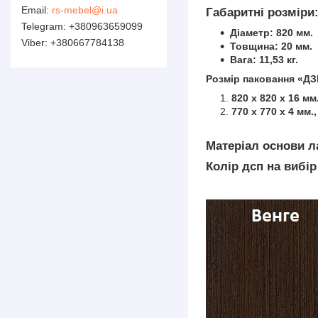
rs-mebel@i.ua
Габаритні розміри
+380963659099
Діаметр: 820 мм.
+380667784138
Товщина: 20 мм.
Вага: 11,53 кг.
Розмір паковання
«ДЗ
820 х 820 х 16 мм.
770 х 770 х 4 мм.,
Матеріал основи л
Колір дсп на вибір