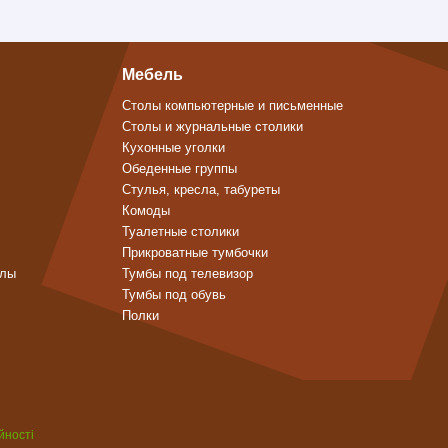
Мебель
Столы компьютерные и письменные
Столы и журнальные столики
Кухонные уголки
Обеденные группы
Стулья, кресла, табуреты
Комоды
Туалетные столики
Прикроватные тумбочки
алы
Тумбы под телевизор
Тумбы под обувь
Полки
йності