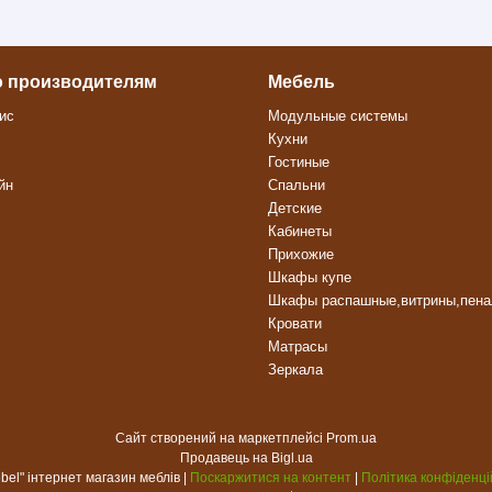
о производителям
Мебель
ис
Модульные системы
Кухни
Гостиные
йн
Спальни
Детские
Кабинеты
Прихожие
Шкафы купе
Шкафы распашные,витрины,пен
Кровати
Матрасы
Зеркала
Сайт створений на маркетплейсі
Prom.ua
Продавець на Bigl.ua
"rs-mebel" інтернет магазин меблів |
Поскаржитися на контент
|
Політика конфіденці