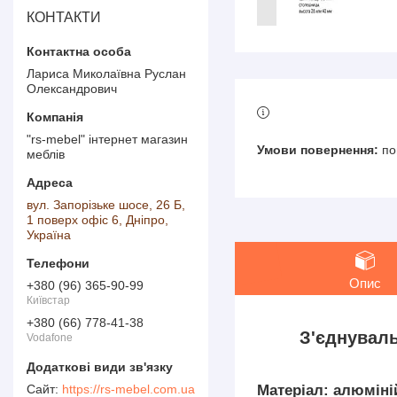
КОНТАКТИ
Лариса Миколаївна Руслан
Олександрович
"rs-mebel" інтернет магазин
по
меблів
вул. Запорізьке шосе, 26 Б,
1 поверх офіс 6, Дніпро,
Україна
Опис
+380 (96) 365-90-99
Київстар
+380 (66) 778-41-38
З'єднувал
Vodafone
https://rs-mebel.com.ua
Матеріал: алюміні