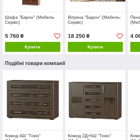
Шафа "Барон" (Мебель-
Вітрина "Барон" (Мебель-
Пена
Сервіс)
Сервіс)
(Меб
5 760
18 250
4 0
₴
₴
Купити
Купити
Подібні товари компанії
Комод 4Ш "Токіо"
Комод 2Д+5Ш "Токіо"
Комо