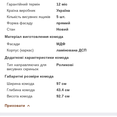
Гарантійний термін
12 міс
Країна виробник
Україна
Кількість висувних ящиків
5 шт.
Форма фасаду
прямий
Стан
Новий
Матеріал виготовлення комода
Фасади
МДФ
Корпус (каркас)
ламінована ДСП
Додаткові характеристики комода
Тип направляючих для
Роликові
висувних скриньок
Габаритні розміри комода
Ширина комода
97 см
Глибина комода
43.4 см
Висота комода
92.7 см
Приховати