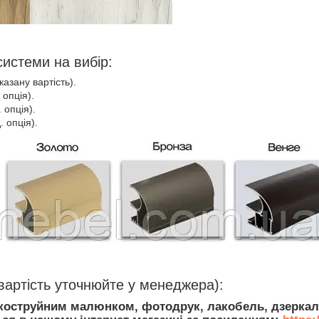
системи на вибір:
казану вартість).
 опція).
 опція).
. опція).
(вартість уточнюйте у менеджера):
скоструйним малюнком, фотодрук, лакобель, дзеркал