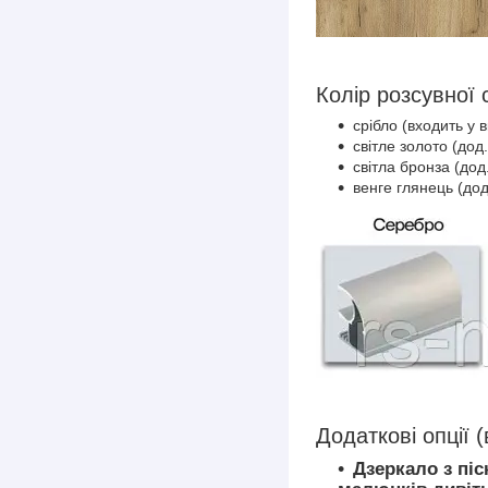
Колір розсувної 
срібло (входить у в
світле золото (дод.
світла бронза (дод.
венге глянець (дод
Додаткові опції 
Дзеркало з пі