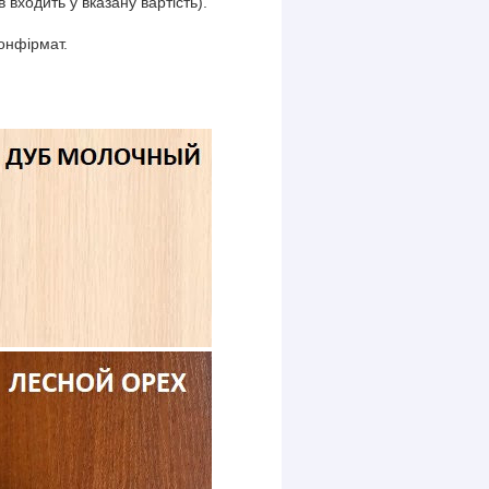
 входить у вказану вартість).
конфірмат.