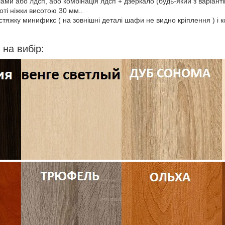
ами або лдсп, або комбінація лдсп + дзеркало (будь-який з варіантів
оті ніжки висотою 30 мм..
стяжку минификс ( на зовнішні деталі шафи не видно кріплення ) і 
на вибір: