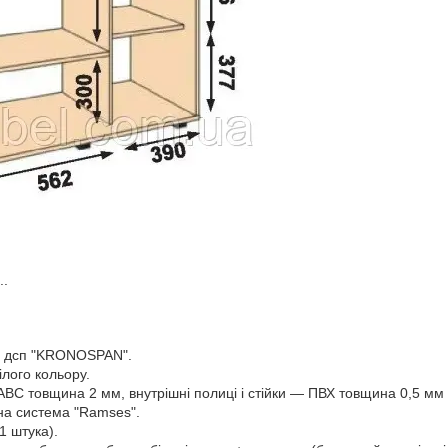
..
е дсп "KRONOSPAN".
ілого кольору.
АВС товщина 2 мм, внутрішні полиці і стійки ― ПВХ товщина 0,5 мм
на система "Ramses".
1 штука).