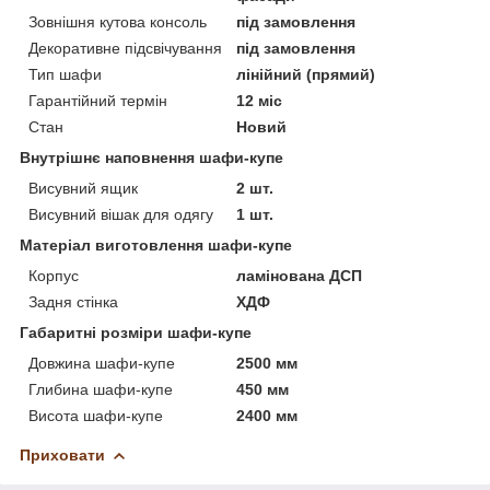
Зовнішня кутова консоль
під замовлення
Декоративне підсвічування
під замовлення
Тип шафи
лінійний (прямий)
Гарантійний термін
12 міс
Стан
Новий
Внутрішнє наповнення шафи-купе
Висувний ящик
2 шт.
Висувний вішак для одягу
1 шт.
Матеріал виготовлення шафи-купе
Корпус
ламінована ДСП
Задня стінка
ХДФ
Габаритні розміри шафи-купе
Довжина шафи-купе
2500 мм
Глибина шафи-купе
450 мм
Висота шафи-купе
2400 мм
Приховати