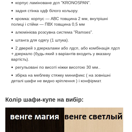
корпус ламіноване дсп "KRONOSPAN".
задня стінка хдф білого кольору.
кромка: корпус ― АВС товщина 2 мм, внутрішні
полиці і стійки ― ПВХ товщина 0,5 мм
алюмінієва розсувна система "Ramses".
штанга для одягу (1 штука).
2 дверей з дзеркалами або лдсп, або комбінація лдсп
+ дзеркало (будь-який з варіантів входить у вказану
вартість).
регульовані по висоті ніжки висотою 30 мм..
збірка на меблеву стяжку минификс ( на зовнішні
деталі шафи не видно кріплення ) і конфірмат.
Колір шафи-купе на вибір: