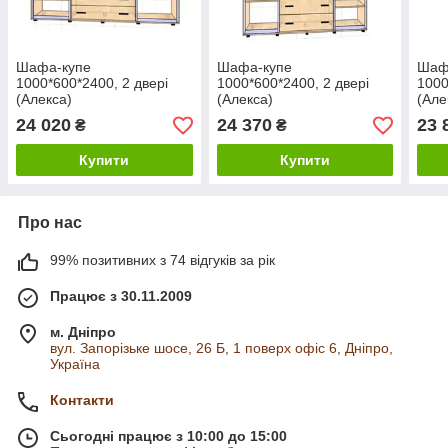
Шафа-купе
Шафа-купе
Шаф
1000*600*2400, 2 двері
1000*600*2400, 2 двері
1000
(Алекса)
(Алекса)
(Але
24 020
24 370
23 
₴
₴
Купити
Купити
Про нас
99% позитивних з 74 відгуків за рік
Працює з 30.11.2009
м. Дніпро
вул. Запорізьке шосе, 26 Б, 1 поверх офіс 6, Дніпро,
Україна
Контакти
Сьогодні працює з 10:00 до 15:00