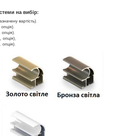
стеми на вибір:
азначену вартість).
 опція).
 опція).
. опція),
 опція).