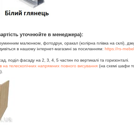
вартість уточнюйте в менеджера):
труминним малюнком, фотодрук, оракал (колірна плівка на склі), дз
 дивіться в нашому інтернет-магазині за посиланням:
https://rs-meb
, поділ фасаду на 2, 3, 4, 5 частин по вертикалі та горизонталі.
ів на телескопічних напрямних повного висування
(на схемі шафи т
).