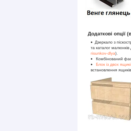
Додаткові опції (
Дзеркало з піскос
та каталог малюнків
risunkov-dlya
).
Комбінований фасад
Блок із двох ящик
встановлення ящиків