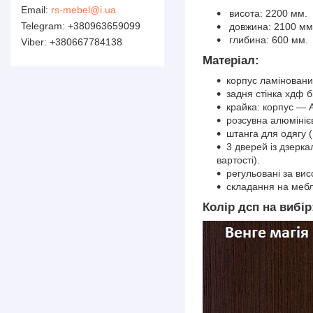
rs-mebel@i.ua
висота: 2200 мм.
+380963659099
довжина: 2100 мм
глибина: 600 мм.
+380667784138
Матеріал:
корпус ламіновани
задня стінка хдф б
крайка: корпус — 
розсувна алюмініє
штанга для одягу (
3 дверей із дзерка
вартості).
регульовані за ви
складання на мебле
Колір дсп на вибір