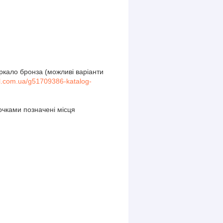
еркало бронза (можливі варіанти
el.com.ua/g51709386-katalog-
очками позначені місця