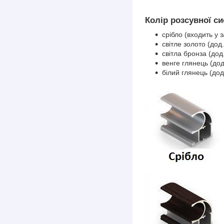
Колір розсувної си
срібло (входить у з
світле золото (дод.
світла бронза (дод.
венге глянець (дод
білий глянець (дод.