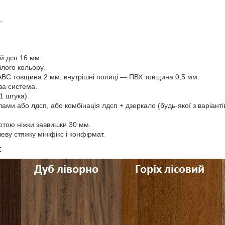
.
й дсп 16 мм.
ілого кольору.
АВС товщина 2 мм, внутрішні полиці — ПВХ товщина 0,5 мм.
ва система.
1 штука).
лами або лдсп, або комбінація лдсп + дзеркало (будь-якої з варіанті
сотою ніжки заввишки 30 мм.
ву стяжку мініфікс і конфірмат.
: