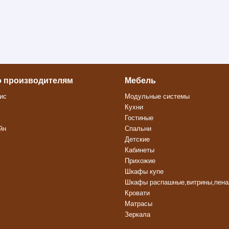
о производителям
Мебель
ис
Модульные системы
Кухни
Гостиные
йн
Спальни
Детские
Кабинеты
Прихожие
Шкафы купе
Шкафы распашные,витрины,пен
Кровати
Матрасы
Зеркала