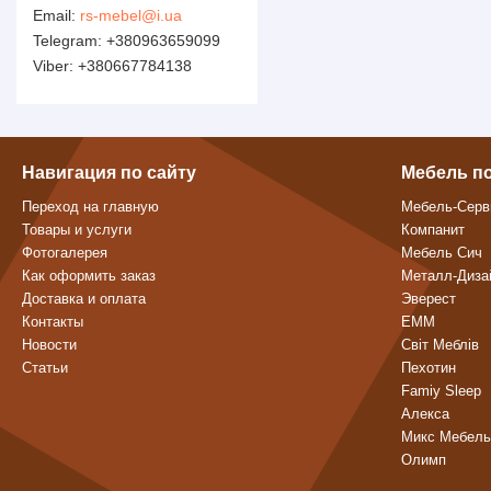
rs-mebel@i.ua
+380963659099
+380667784138
Навигация по сайту
Мебель п
Переход на главную
Мебель-Серв
Товары и услуги
Компанит
Фотогалерея
Мебель Сич
Как оформить заказ
Металл-Диза
Доставка и оплата
Эверест
Контакты
ЕММ
Новости
Світ Меблів
Статьи
Пехотин
Famiy Sleep
Алекса
Микс Мебель
Олимп