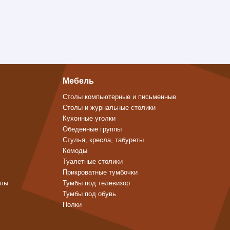
Мебель
Столы компьютерные и письменные
Столы и журнальные столики
Кухонные уголки
Обеденные группы
Стулья, кресла, табуреты
Комоды
Туалетные столики
Прикроватные тумбочки
алы
Тумбы под телевизор
Тумбы под обувь
Полки