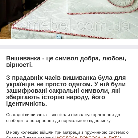
Вишиванка - це символ добра, любові,
вірності.
З прадавніх часів вишиванка була для
українців не просто одягом. У ній були
зашифровані сакральні символи, які
зберігають історію народу, його
ідентичність.
Сьогодні вишиванка – як ніколи сімволізує прагнення до
свободи та повернення до нормального відпочинку.
В нову колекцію війшли три матраци з пружинною системою
Support 7-zone pocket (
НАСОЛОДА
,
РОКСОЛАНА
,
РУТА
),