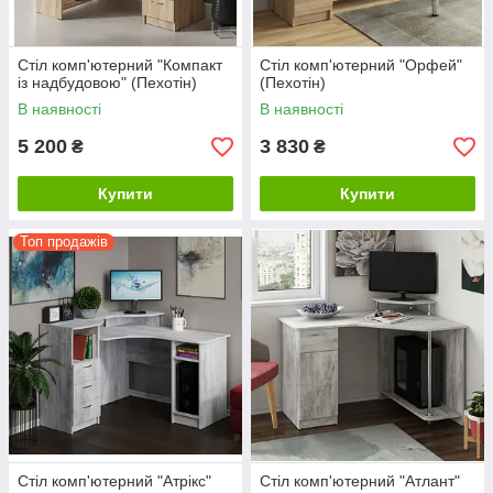
Стіл комп'ютерний "Компакт
Стіл комп'ютерний "Орфей"
із надбудовою" (Пехотін)
(Пехотін)
В наявності
В наявності
5 200
3 830
₴
₴
Купити
Купити
Топ продажів
Стіл комп'ютерний "Атрікс"
Стіл комп'ютерний "Атлант"