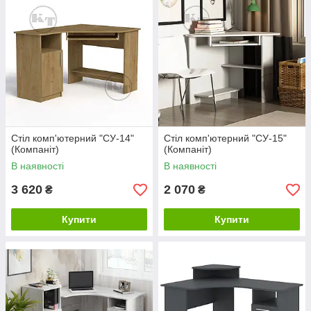
Стіл комп'ютерний "СУ-14"
Стіл комп'ютерний "СУ-15"
(Компаніт)
(Компаніт)
В наявності
В наявності
3 620
2 070
₴
₴
Купити
Купити