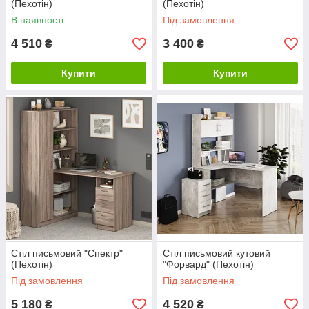
(Пехотін)
(Пехотін)
В наявності
Під замовлення
4 510
3 400
₴
₴
Купити
Купити
Стіл письмовий "Спектр"
Стіл письмовий кутовий
(Пехотін)
"Форвард" (Пехотін)
Під замовлення
Під замовлення
5 180
4 520
₴
₴