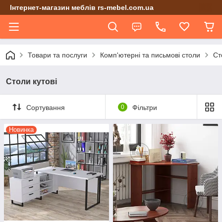
Інтернет-магазин меблів rs-mebel.com.ua
Товари та послуги
Комп'ютерні та письмові столи
Ст
Столи кутові
Сортування
0
Фільтри
Новинка