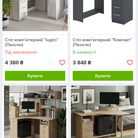
Стіл комп'ютерний "Індіго"
Стіл комп'ютерний "Компакт"
(Пехотін)
(Пехотін)
Під замовлення
В наявності
4 380
3 840
₴
₴
Купити
Купити