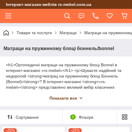
Інтернет-магазин меблів rs-mebel.com.ua
Товари та послуги
Матраци
Матраци на пружинному 
Матраци на пружинному блоці боннель/bonnel
<h1>Ортопедичні матраци на пружинному блоці Bonnel в
інтернет-магазині «rs-mebel»</h1> <p>Шукаєте надійний та
недорогий <strong>матрац на пружинному блоці Боннель
(Bonnel)</strong>? В інтернет-магазині <strong>«rs-
mebel»</strong> представлено великий вибір класичних
пружинних матраців для спальні за вигідними цінами від
Показати все
виробника.</p> <ul> <li><strong>Надійна конструкція:
</strong> залежний пружинний блок Bonnel забезпечує високу
міцність, стійкість до великих навантажень та довговічність.
</li> <li><strong>Різноманіття наповнювачів:</strong> моделі з
Сортування
0
Фільтри
кокосовою койрою, ортопедичною піною, пінополіуретаном
та термоволокном.</li> <li><strong>Усі популярні розміри:
–25%
–25%