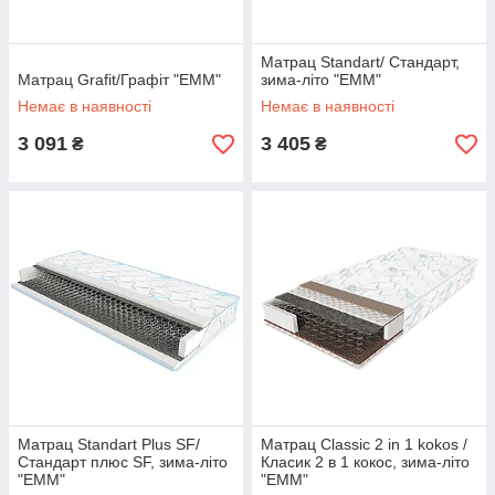
Матрац Standart/ Стандарт,
Матрац Grafit/Графіт "ЕММ"
зима-літо "EMM"
Немає в наявності
Немає в наявності
3 091
3 405
₴
₴
Матрац Standart Plus SF/
Матрац Classic 2 in 1 kokos /
Стандарт плюс SF, зима-літо
Класик 2 в 1 кокос, зима-літо
"EMM"
"EMM"