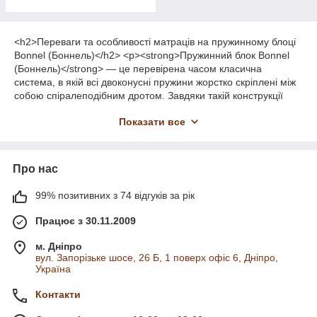
<h2>Переваги та особливості матраців на пружинному блоці
Bonnel (Боннель)</h2> <p><strong>Пружинний блок Bonnel
(Боннель)</strong> — це перевірена часом класична
система, в якій всі двоконусні пружини жорстко скріплені між
собою спіралеподібним дротом. Завдяки такій конструкції
навантаження розподіляється по всій площі матраца,
Показати все
роблячи його надзвичайно міцним та витривалим.</p> <h3>1.
Головні переваги матраців Bonnel:</h3> <ul> <li>
<strong>Доступна вартість:</strong> матраци на блоці
Боннель є найбільш бюджетним та вигідним рішенням серед
Про нас
усіх пружинних моделей.</li> <li><strong>Висока надійність та
міцність:</strong> конструкція витримує значні навантаження
99% позитивних з 74 відгуків за рік
і чудово підходить для щоденного використання вдома, на
дачі чи в готелях.</li> <li><strong>Відмінна вентиляція:
Працює з 30.11.2009
</strong> завдяки великому об'єму повітря всередині
пружинного блоку матрац чудово провітрюється та не
м. Дніпро
накопичує вологу.</li> </ul> <h3>2. Комбінація наповнювачів
вул. Запорізьке шосе, 26 Б, 1 поверх офіс 6, Дніпро,
Україна
для комфортного сну</h3> <p>Щоб матрац був не лише
міцним, але й комфортним, пружинний блок поєднують з
Контакти
різними м'якими та жорсткими шарами:</p> <ul> <li>
<strong>Термоволокно (термовойлок):</strong> захищає м'які